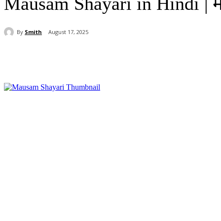
Mausam Shayari in Hindi | म
By
Smith
August 17, 2025
Share