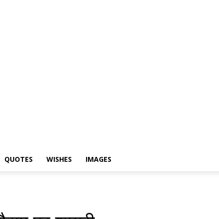
yari
Status
Quotes
Wishes
Images
QUOTES
WISHES
IMAGES