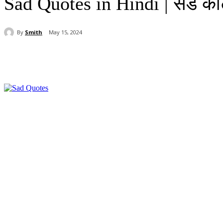
Sad Quotes in Hindi | सैड कोट
By
Smith
May 15, 2024
Share