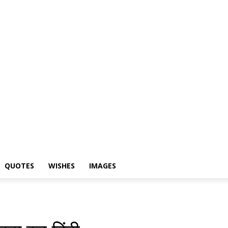
yari
Status
Quotes
Wishes
Images
QUOTES
WISHES
IMAGES