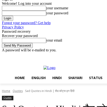
Welcome! Log into your account
your username
your password
Forgot your password? Get help
Privacy Policy
Password recovery
Recover your password
your email
A password will be e-mailed to you.
Friday, August 7, 2026
Sign in / Join
Home
English
Hindi
Sha
HOME
ENGLISH
HINDI
SHAYARI
STATUS
Home
Quotes
Sad Quotes in Hindi | सैड कोट्स इन हिंदी
Quotes